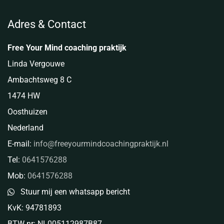
Adres & Contact
Free Your Mind coaching praktijk
Linda Vergouwe
Ambachtsweg 8 C
1474 HW
Oosthuizen
Nederland
E-mail:
info@freeyourmindcoachingpraktijk.nl
Tel:
0641576288
Mob:
0641576288
Stuur mij een whatsapp bericht
KvK:
94781893
BTW nr:
NL005112987B87